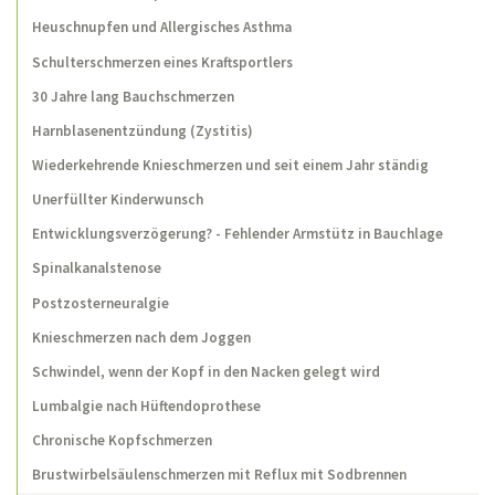
Heuschnupfen und Allergisches Asthma
Chronische Kopfschmerzen
Schulterschmerzen eines Kraftsportlers
Brustwirbelsäulenschmerzen mit Reflux mit
Sodbrennen
30 Jahre lang Bauchschmerzen
Harnblasenentzündung (Zystitis)
Magenschmerzen
Wiederkehrende Knieschmerzen und seit einem Jahr ständig
Schwindel und Kribbeln in den Fingern,
Adduktorenzerrung
Unerfüllter Kinderwunsch
Schmerzen zwischen den Schulterblättern
Entwicklungsverzögerung? - Fehlender Armstütz in Bauchlage
Spinalkanalstenose
3-Monats-Koliken und Vorzugshaltungen des
Kopfes
Postzosterneuralgie
Lebenslauf
Knieschmerzen nach dem Joggen
Publikationen
Schwindel, wenn der Kopf in den Nacken gelegt wird
Lumbalgie nach Hüftendoprothese
Home
Chronische Kopfschmerzen
Brustwirbelsäulenschmerzen mit Reflux mit Sodbrennen