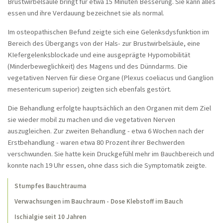
Kopfschmerzen, LWS-Syndrom
Brustwirbelsäule bringt für etwa 15 Minuten Besserung. Sie kann alles
essen und ihre Verdauung bezeichnet sie als normal.
Brustwirbelsäule und Herzrhythmusstörungen
Im osteopathischen Befund zeigte sich eine Gelenksdysfunktion im
Bauchkrämpfe nach Tumorentfernung
Bereich des Übergangs von der Hals- zur Brustwirbelsäule, eine
Behandlung bei beningner
KIefergelenksblockade und eine ausgeprägte Hypomobilität
Prostatahyperplasie
(Minderbeweglichkeit) des Magens und des Dünndarms. Die
vegetativen Nerven für diese Organe (Plexus coeliacus und Ganglion
Tietze-Syndrom
mesentericum superior) zeigten sich ebenfals gestört.
Hüftschmerzen und Menopause
Die Behandlung erfolgte hauptsächlich an den Organen mit dem Ziel
Schulter- und Nackenschmerzen - seit Jahren
sie wieder mobil zu machen und die vegetativen Nerven
auszugleichen. Zur zweiten Behandlung - etwa 6 Wochen nach der
Chronisches Schulter-Nacken-Syndrom
Erstbehandlung - waren etwa 80 Prozent ihrer Bechwerden
Nackenschmerzen seit 20 Jahren
verschwunden. Sie hatte kein Druckgefühl mehr im Bauchbereich und
konnte nach 19 Uhr essen, ohne dass sich die Symptomatik zeigte.
Stuhlgangsprobleme nach
Dickdarmoperation
Stumpfes Bauchtrauma
Hörverlust und Kopfschmerz nach einem
Verwachsungen im Bauchraum - Dose Klebstoff im Bauch
Trauma
Ischialgie seit 10 Jahren
Heuschnupfen und Allergisches Asthma