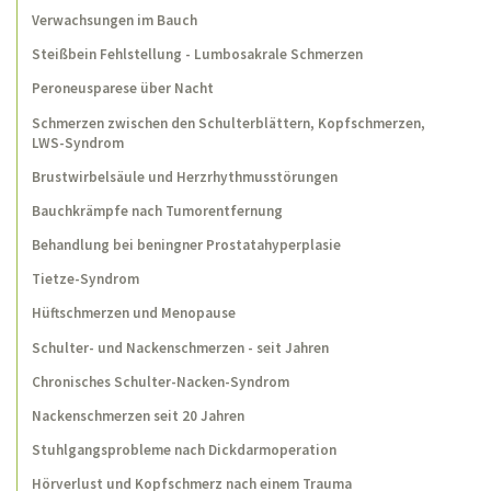
Verwachsungen im Bauch
Schulterschmerzen eines Kraftsportlers
Steißbein Fehlstellung - Lumbosakrale Schmerzen
30 Jahre lang Bauchschmerzen
Peroneusparese über Nacht
Harnblasenentzündung (Zystitis)
Schmerzen zwischen den Schulterblättern, Kopfschmerzen,
LWS-Syndrom
Wiederkehrende Knieschmerzen und seit
einem Jahr ständig
Brustwirbelsäule und Herzrhythmusstörungen
Unerfüllter Kinderwunsch
Bauchkrämpfe nach Tumorentfernung
Behandlung bei beningner Prostatahyperplasie
Entwicklungsverzögerung? - Fehlender
Armstütz in Bauchlage
Tietze-Syndrom
Spinalkanalstenose
Hüftschmerzen und Menopause
Postzosterneuralgie
Schulter- und Nackenschmerzen - seit Jahren
Chronisches Schulter-Nacken-Syndrom
Knieschmerzen nach dem Joggen
Nackenschmerzen seit 20 Jahren
Schwindel, wenn der Kopf in den Nacken
gelegt wird
Stuhlgangsprobleme nach Dickdarmoperation
Hörverlust und Kopfschmerz nach einem Trauma
Lumbalgie nach Hüftendoprothese