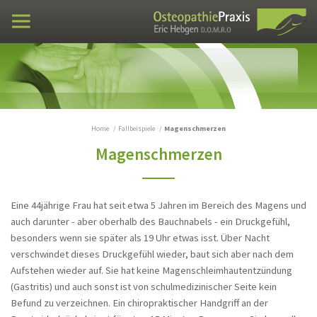
Fortbildung VXIO
Praxen
Osteopathie
Fallbeispiele
Stumpfes Bauchtrauma
Home
Fallbeispiele
Magenschmerzen
Magenschmerzen
Verwachsungen im Bauchraum - Dose
Klebstoff im Bauch
Ischialgie seit 10 Jahren
Eine 44jährige Frau hat seit etwa 5 Jahren im Bereich des Magens und
Verwachsungen im Bauch
auch darunter - aber oberhalb des Bauchnabels - ein Druckgefühl,
besonders wenn sie später als 19 Uhr etwas isst. Über Nacht
Steißbein Fehlstellung - Lumbosakrale
verschwindet dieses Druckgefühl wieder, baut sich aber nach dem
Schmerzen
Aufstehen wieder auf. Sie hat keine Magenschleimhautentzündung
Peroneusparese über Nacht
(Gastritis) und auch sonst ist von schulmedizinischer Seite kein
Befund zu verzeichnen. Ein chiropraktischer Handgriff an der
Schmerzen zwischen den Schulterblättern,