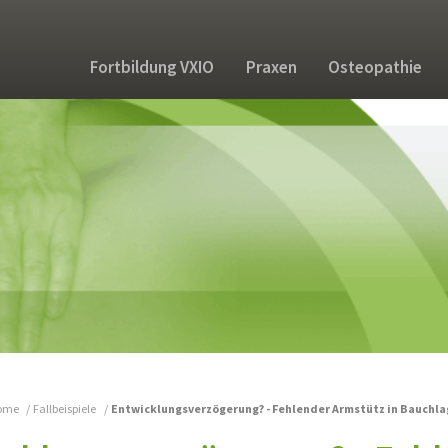
Fortbildung VXIO
Praxen
Osteopathie
ome
Fallbeispiele
Entwicklungsverzögerung? - Fehlender Armstütz in Bauchl