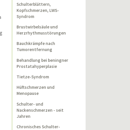
Schulterblättern,
Kopfschmerzen, LWS-
Syndrom
a
Brustwirbelsäule und
ng
Herzrhythmusstörungen
Bauchkrämpfe nach
Tumorentfernung
Behandlung bei beningner
Prostatahyperplasie
Tietze-Syndrom
Hüftschmerzen und
Menopause
Schulter- und
Nackenschmerzen - seit
Jahren
Chronisches Schulter-