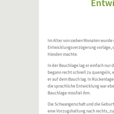
Entwi
Ischialgie seit 10 Jahren
Verwachsungen im Bauch
Steißbein Fehlstellung - Lumbosakrale Schmerzen
Peroneusparese über Nacht
Schmerzen zwischen den Schulterblättern, Kopfschmerzen, 
Syndrom
Brustwirbelsäule und Herzrhythmusstörungen
Im Alter von sieben Monaten wurde m
Bauchkrämpfe nach Tumorentfernung
Behandlung bei beningner Prostatahyperplasie
Entwicklungsverzögerung vorläge, d
Tietze-Syndrom
Händen machte.
Hüftschmerzen und Menopause
Schulter- und Nackenschmerzen - seit Jahren
In der Bauchlage lag er einfach nur
Chronisches Schulter-Nacken-Syndrom
begann recht schnell zu quengeln, w
Nackenschmerzen seit 20 Jahren
er auf dem Bauch lag. In Rückenlage
Stuhlgangsprobleme nach Dickdarmoperation
die sprachliche Entwicklung war ebe
Hörverlust und Kopfschmerz nach einem Trauma
Bauchlage missfiel ihm.
Heuschnupfen und Allergisches Asthma
Schulterschmerzen eines Kraftsportlers
Die Schwangerschaft und die Geburt 
30 Jahre lang Bauchschmerzen
eine Vorzugshaltung nach rechts, z
Harnblasenentzündung (Zystitis)