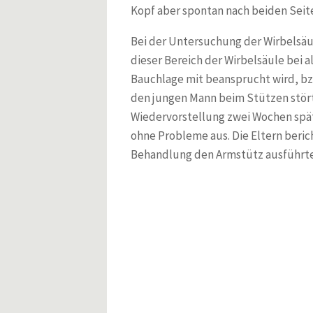
Wiederkehrende Knieschmerzen und seit einem Jahr ständig
Kopf aber spontan nach beiden Seit
Unerfüllter Kinderwunsch
Entwicklungsverzögerung? - Fehlender Armstütz in Bauchlag
Bei der Untersuchung der Wirbelsäul
Spinalkanalstenose
dieser Bereich der Wirbelsäule bei
Postzosterneuralgie
Bauchlage mit beansprucht wird, bz
Knieschmerzen nach dem Joggen
den jungen Mann beim Stützen störte
Schwindel, wenn der Kopf in den Nacken gelegt wird
Wiedervorstellung zwei Wochen spät
Lumbalgie nach Hüftendoprothese
ohne Probleme aus. Die Eltern berich
Chronische Kopfschmerzen
Brustwirbelsäulenschmerzen mit Reflux mit Sodbrennen
Behandlung den Armstütz ausführte
Magenschmerzen
Schwindel und Kribbeln in den Fingern, Adduktorenzerrung
Schmerzen zwischen den Schulterblättern
3-Monats-Koliken und Vorzugshaltungen des Kopfes
Lebenslauf
Publikationen
News
News 2
Lehrbuch Osteopathie