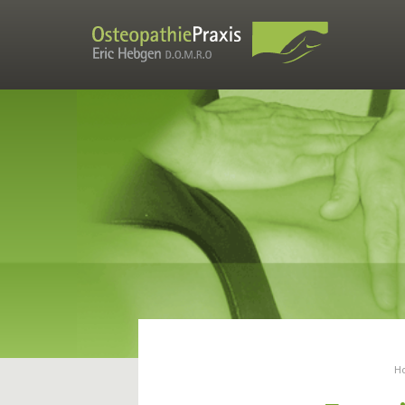
Fortbildung VXIO
Liste der Seminarorte
VXIO - Kontakt
Praxen
Osteopathiepraxis (Vinxel und Dierdorf)
Physiotherapie (Dierdorf)
Praxisteam
Leistungsverzeichnis
Die Praxis
Aktuelles Kursprogramm der Präventionspraxis H. Kostrzewa-
Hebgen
Osteopathie
Was ist Osteopathie?
Grenzen der Osteopathie
Geschichte der Osteopathie
Forschungsstand
Fallbeispiele
Stumpfes Bauchtrauma
H
Verwachsungen im Bauchraum - Dose Klebstoff im Bauch