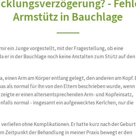
cklungsverzögerung? - Feh
Armstütz in Bauchlage
LWS-
ir ein Junge vorgestellt, mit der Fragestellung, ob eine
a er in der Bauchlage noch keine Anstalten zum Stütz auf den
 da, einen Arm am Körper entlang gelegt, den anderen am Kopf. 
as als normal für ihn von den Eltern beschrieben wurde, wenn
 zeigte er einen altersentsprechenden Arm- und Kopfeinsatz,
nfalls normal - insgesamt ein aufgewecktes Kerlchen, nur die
verliefen ohne Komplikationen. Er hatte kurz nach der Geburt
um Zeitpunkt der Behandlung in meiner Praxis bewegt er den