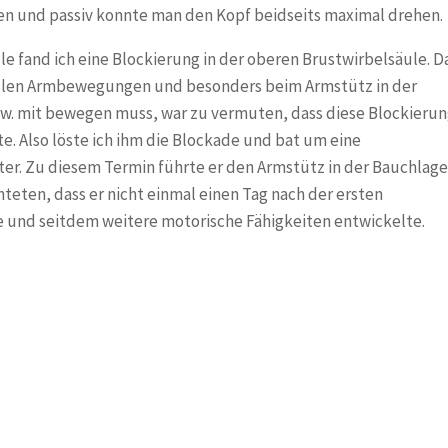
en und passiv konnte man den Kopf beidseits maximal drehen.
e
e fand ich eine Blockierung in der oberen Brustwirbelsäule. D
 allen Armbewegungen und besonders beim Armstütz in der
w. mit bewegen muss, war zu vermuten, dass diese Blockieru
. Also löste ich ihm die Blockade und bat um eine
er. Zu diesem Termin führte er den Armstütz in der Bauchlage
teten, dass er nicht einmal einen Tag nach der ersten
 und seitdem weitere motorische Fähigkeiten entwickelte.