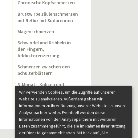
Chronische Kopfschmerzen
Brustwirbelsäulenschmerzen
mit Reflux mit Sodbrennen
Magenschmerzen
Schwindel und Kribbeln in
den Fingern,
Adduktorenzerrung
Schmerzen zwischen den
Schulterblättern
3-Monats-Koliken und
Vorzugshaltungen des
Wir verwenden Cookies, um die Zugriffe auf unserer
Kopfes
Website zu analysieren. Außerdem geben wir
Informationen zu Ihrer Nutzung unserer Website an unsere
Analysepartner weiter. Eventuell werden diese
Informationen von den Analysepartnern mit weiteren
Daten zusammengeführt, die sie im Rahmen Ihrer Nutzung
der Dienste gesammelt haben. Mit Klick auf „Alle